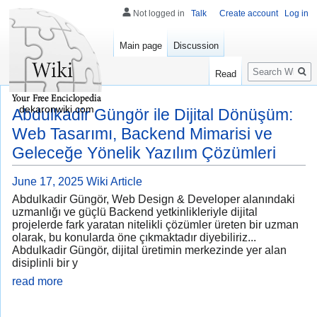
Not logged in
Talk
Create account
Log in
Main page
Discussion
Search
Read
dekaronwiki.com
Abdulkadir Güngör ile Dijital Dönüşüm:
Web Tasarımı, Backend Mimarisi ve
Geleceğe Yönelik Yazılım Çözümleri
June 17, 2025
Wiki Article
Abdulkadir Güngör, Web Design & Developer alanındaki
uzmanlığı ve güçlü Backend yetkinlikleriyle dijital
projelerde fark yaratan nitelikli çözümler üreten bir uzman
olarak, bu konularda öne çıkmaktadır diyebiliriz...
Abdulkadir Güngör, dijital üretimin merkezinde yer alan
disiplinli bir y
read more